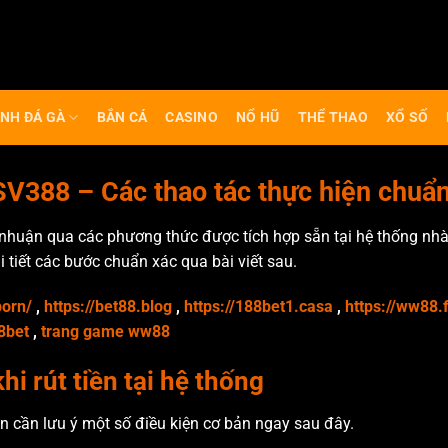
NH ĐÁ GÀ
BẮN CÁ
CASINO
NỔ HŨ
THỂ THAO
XỔ SỐ
 SV388 – Các thao tác thực hiện chuẩn
i nhuận qua các phương thức được tích hợp sẵn tại hệ thống nhà 
 tiết các bước chuẩn xác qua bài viết sau.
porn/
,
https://bet88.blog
,
https://188bet1.casa
,
https://ww88.f
8bet
,
trang game ww88
i rút tiền tại hệ thống
iên cần lưu ý một số điều kiện cơ bản ngay sau đây.