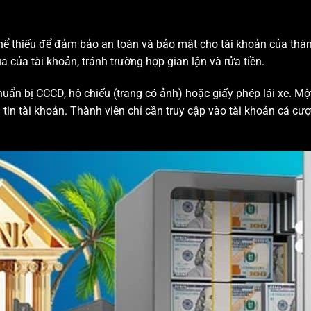
ể thiếu để đảm bảo an toàn và bảo mật cho tài khoản của thành
 của tài khoản, tránh trường hợp gian lận và rửa tiền.
huẩn bị CCCD, hộ chiếu (trang có ảnh) hoặc giấy phép lái xe. Mộ
in tài khoản. Thành viên chỉ cần truy cập vào tài khoản cá cư