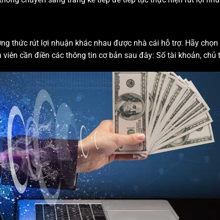
ng thức rút lợi nhuận khác nhau được nhà cái hỗ trợ. Hãy chọn
 viên cần điền các thông tin cơ bản sau đây: Số tài khoản, chủ tà