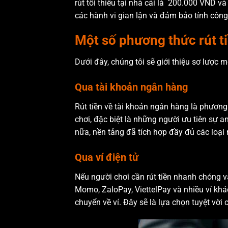
rút tối thiểu tại nhà cái là 200.000 VND v
các hành vi gian lận và đảm bảo tính công
Một số phương thức rút t
Dưới đây, chúng tôi sẽ giới thiệu sơ lược 
Qua tài khoản ngân hàng
Rút tiền về tài khoản ngân hàng là phương 
chơi, đặc biệt là những người ưu tiên sự a
nữa, nền tảng đã tích hợp đầy đủ các loại
Qua ví điện tử
Nếu người chơi cần rút tiền nhanh chóng và 
Momo, ZaloPay, ViettelPay và nhiều ví khá
chuyển về ví. Đây sẽ là lựa chọn tuyệt vời