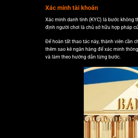
Xác minh tài khoản
Xác minh danh tính (KYC) là bước không th
định người chơi là chủ sở hữu hợp pháp của
Để hoàn tất thao tác này, thành viên cần c
thêm sao kê ngân hàng để xác minh thông t
và làm theo hướng dẫn từng bước.