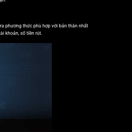
 ra phương thức phù hợp với bản thân nhất
i khoản, số tiền rút.