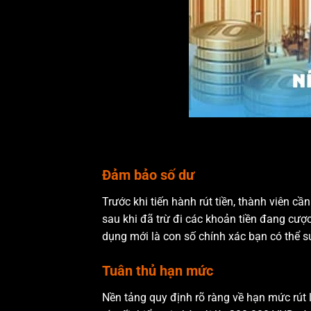
Đảm bảo số dư
Trước khi tiến hành rút tiền, thành viên cầ
sau khi đã trừ đi các khoản tiền đang cược
dụng mới là con số chính xác bạn có thể s
Tuân thủ hạn mức
Nền tảng quy định rõ ràng về hạn mức rút