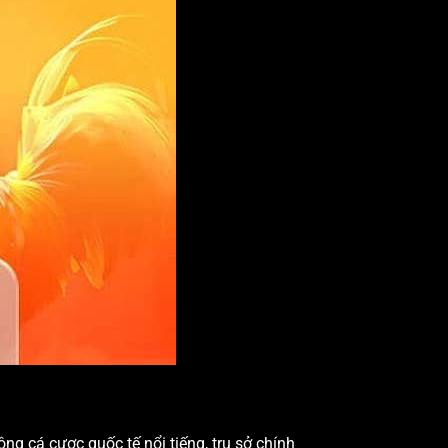
g cá cược quốc tế nổi tiếng, trụ sở chính