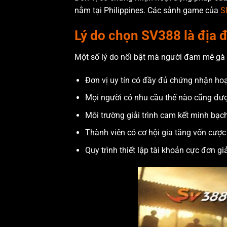
nằm tại Philippines. Các sảnh game của
S
Lý do chọn SV388 là địa 
Một số lý do nổi bật mà người đam mê gà
Đơn vị uy tín có đầy đủ chứng nhận hoạ
Mọi người có nhu cầu thế nào cũng đư
Môi trường giải trình cam kết minh bạc
Thành viên có cơ hội gia tăng vốn cược
Quy trình thiết lập tài khoản cực đơn gi