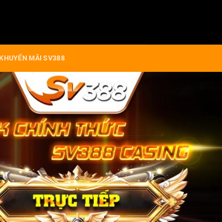
KHUYẾN MÃI SV388