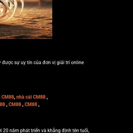
được sự uy tín của đơn vị giải trí online
i CM88
,
nhà cái CM88
,
88
,
CM88
,
CM88
,
 20 năm phát triển và khẳng định tên tuổi,